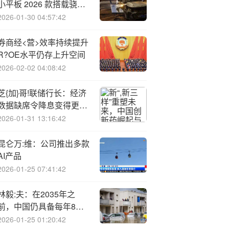
小平板 2026 款搭载骁龙
8 Elite Gen5 芯片，暂定
2026-01-30 04:57:42
明年上半年登场
券商经<营>效率持续提升
R?OE水平仍存上升空间
2026-02-02 04:08:42
芝{加}哥!联储行长：经济
数据缺席令降息变得更加
令人不安
2026-01-31 13:16:42
昆仑万:维：公司推出多款
AI产品
2026-01-25 07:41:42
林毅:夫：在2035年之
前，中国仍具备每年8%
的增长潜力
2026-01-25 01:20:42