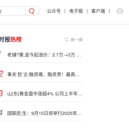
公众号
电子报
客户端
时报
热榜
换一换
老铺?黄,金今起涨价：2.7万→3万 葫芦钻饰吊坠又贵三千多元
事关‘民’企:融资难、融资贵！最高法发布7大案例
山{东}黄金盘中涨超4% 公司上半年归母净利润同比增长102.98%
国联民;生：9月15日将举行2025年半年度业绩说明会