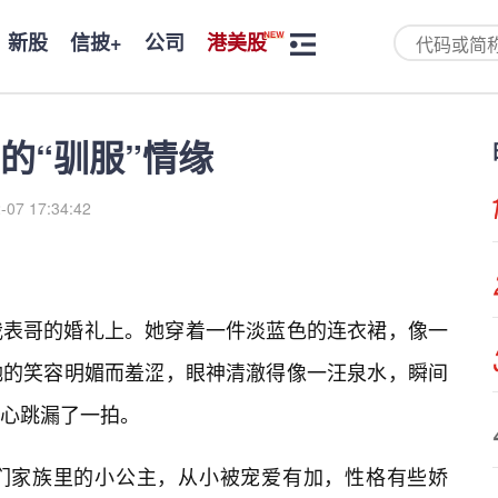
新股
信披+
公司
港美股
的“驯服”情缘
-07 17:34:42
我表哥的婚礼上。她穿着一件淡蓝色的连衣裙，像一
她的笑容明媚而羞涩，眼神清澈得像一汪泉水，瞬间
心跳漏了一拍。
们家族里的小公主，从小被宠爱有加，性格有些娇