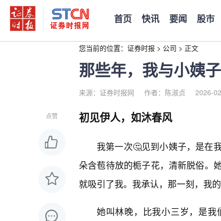
首页
快讯
要闻
股市
您当前的位置：
证券时报
>
公司
>
正文
那些年，我与小姨子
来源：证券时报网
作者：陈淑贞
2026-02
初见伊人，如沐春风
点赞
我第一次🤔见到小姨子，是在
朵含苞待放的栀子花，清新脱俗。
就吸引了我。我承认，那一刻，我的
她叫林晚，比我小三岁，是我