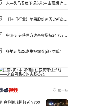
人—头马君度下调关税冲击预期 净利润压力减轻
【热:门行业】苹果股价创历史新高 新品发售恰逢国内双11电商大促 苹果概念股应声走高
中:州证券获易方达基金增持24.7万股 每股作价2.85港元
多地证监局,密集披露券{商}“罚单”
热点
视频
换一换
消;息称联想拯救者 Y700